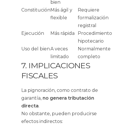
bien
Constitución
Más ágil y
Requiere
flexible
formalización
registral
Ejecución
Más rápida
Procedimiento
hipotecario
Uso del bien
A veces
Normalmente
limitado
completo
7. IMPLICACIONES
FISCALES
La pignoración, como contrato de
garantía,
no genera tributación
directa
.
No obstante, pueden producirse
efectos indirectos: