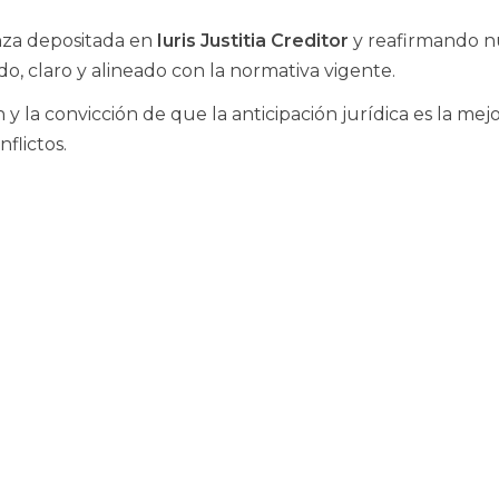
nza depositada en
Iuris Justitia Creditor
y reafirmando n
o, claro y alineado con la normativa vigente.
 y la convicción de que la anticipación jurídica es la mej
flictos.