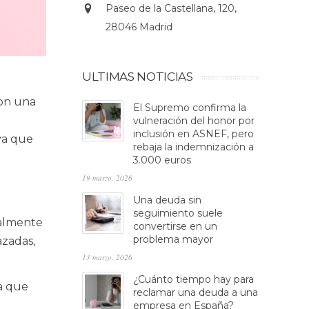
Paseo de la Castellana, 120,
28046 Madrid
ULTIMAS NOTICIAS
con una
El Supremo confirma la
vulneración del honor por
inclusión en ASNEF, pero
va que
rebaja la indemnización a
3.000 euros
19 marzo, 2026
Una deuda sin
seguimiento suele
ialmente
convertirse en un
problema mayor
azadas,
13 marzo, 2026
¿Cuánto tiempo hay para
ia que
reclamar una deuda a una
empresa en España?