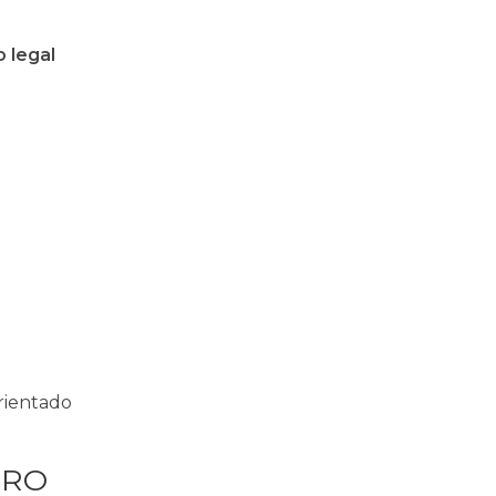
 legal
orientado
URO