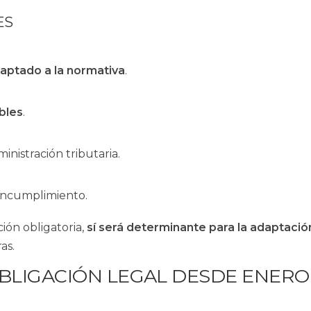
ES
aptado a la normativa
.
ables
.
nistración tributaria.
 incumplimiento.
ión obligatoria,
sí será determinante para la adaptació
as.
OBLIGACIÓN LEGAL DESDE ENERO