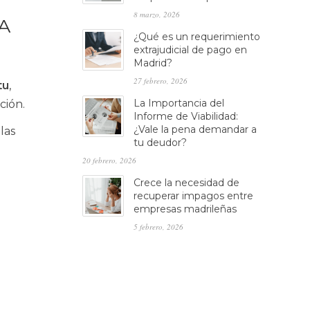
8 marzo, 2026
A
¿Qué es un requerimiento
extrajudicial de pago en
Madrid?
27 febrero, 2026
tu
,
La Importancia del
ción.
Informe de Viabilidad:
¿Vale la pena demandar a
las
tu deudor?
20 febrero, 2026
Crece la necesidad de
recuperar impagos entre
empresas madrileñas
5 febrero, 2026