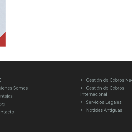
C
Gestión de Cobros Nac
uienes Somos
Gestión de Cobros
Internacional
ntajas
Servicios Legales
og
Noticias Antiguas
ntacto