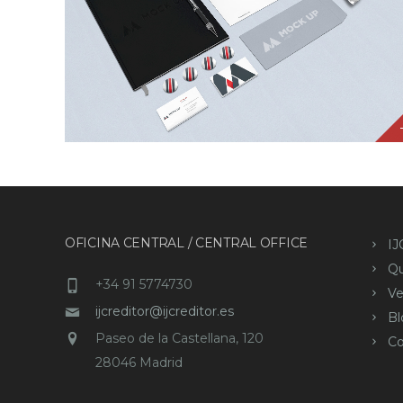
OFICINA CENTRAL / CENTRAL OFFICE
IJ
Q
+34 91 5774730
Ve
ijcreditor@ijcreditor.es
Bl
Paseo de la Castellana, 120
Co
28046 Madrid