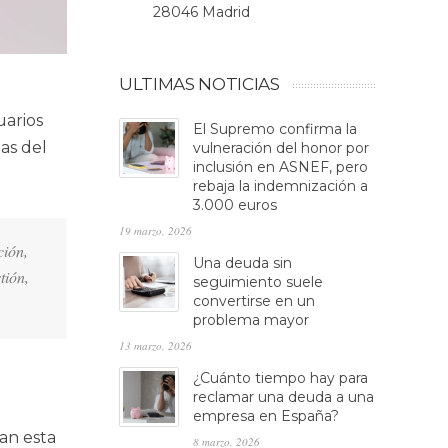
28046 Madrid
ULTIMAS NOTICIAS
uarios
El Supremo confirma la
as del
vulneración del honor por
inclusión en ASNEF, pero
rebaja la indemnización a
3.000 euros
19 marzo, 2026
ción,
Una deuda sin
tión,
seguimiento suele
convertirse en un
problema mayor
13 marzo, 2026
¿Cuánto tiempo hay para
reclamar una deuda a una
empresa en España?
an esta
8 marzo, 2026