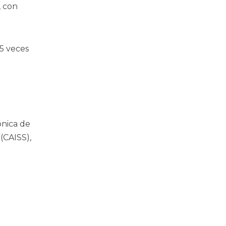
 con
5 veces
ónica de
(CAISS),