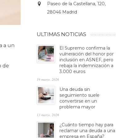
Paseo de la Castellana, 120,
28046 Madrid
ULTIMAS NOTICIAS
a a un
El Supremo confirma la
vulneración del honor por
inclusión en ASNEF, pero
o de
rebaja la indemnización a
3.000 euros
19 marzo, 2026
Una deuda sin
seguimiento suele
convertirse en un
problema mayor
13 marzo, 2026
¿Cuánto tiempo hay para
reclamar una deuda a una
empresa en España?