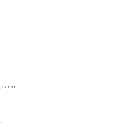
l, como
.