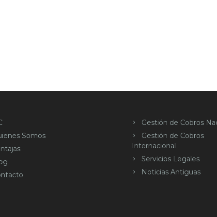
C
Gestión de Cobros Nac
uienes Somos
Gestión de Cobros
Internacional
ntajas
Servicios Legales
og
Noticias Antiguas
ntacto