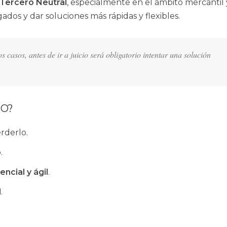
l Tercero Neutral
, especialmente en el ámbito mercantil y 
dos y dar soluciones más rápidas y flexibles.
casos, antes de ir a juicio será obligatorio intentar una solución
NO?
rderlo.
o
.
ncial y ágil
.
l
.