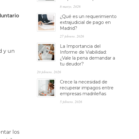
8 marzo, 2026
luntario
¿Qué es un requerimiento
extrajudicial de pago en
Madrid?
27 febrero, 2026
La Importancia del
d y un
Informe de Viabilidad:
¿Vale la pena demandar a
tu deudor?
20 febrero, 2026
Crece la necesidad de
recuperar impagos entre
empresas madrileñas
5 febrero, 2026
ntar los