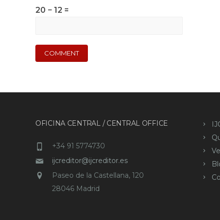
20 − 12 =
OFICINA CENTRAL / CENTRAL OFFICE
IJ
Q
+34 91 5774730
Ve
ijcreditor@ijcreditor.es
Bl
Paseo de la Castellana, 120
Co
28046 Madrid