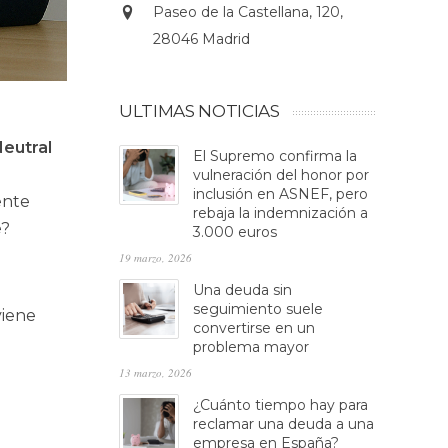
Paseo de la Castellana, 120,
28046 Madrid
ULTIMAS NOTICIAS
eutral
El Supremo confirma la
vulneración del honor por
inclusión en ASNEF, pero
ente
rebaja la indemnización a
e?
3.000 euros
19 marzo, 2026
Una deuda sin
seguimiento suele
viene
convertirse en un
problema mayor
13 marzo, 2026
¿Cuánto tiempo hay para
reclamar una deuda a una
empresa en España?