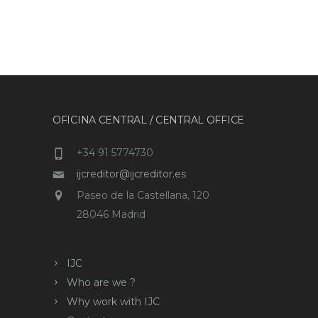
OFICINA CENTRAL / CENTRAL OFFICE
+34 91 5774730
ijcreditor@ijcreditor.es
Paseo de la Castellana, 120
28046 Madrid
IJC
Who are we ?
Why work with IJC