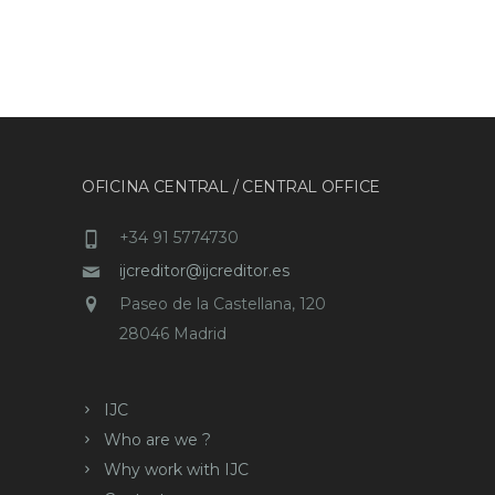
OFICINA CENTRAL / CENTRAL OFFICE
+34 91 5774730
ijcreditor@ijcreditor.es
Paseo de la Castellana, 120
28046 Madrid
IJC
Who are we ?
Why work with IJC